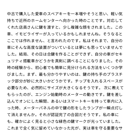
中古で購入した愛車のスペアキーを一本増やそうと思い、軽い気
持ちで近所のホームセンターへ向かった時のことです。対応して
くれた店員さんに鍵を渡すと、少し複雑な顔をされました。この
車、イモビライザーが入っているかもしれませんね。そうなると
ここでは作れません、と言われたのです。私はそれまで、自分の
車にそんな高度な装置がついているとは夢にも思っていませんで
した。結局、その日は合鍵を作ることができず、自分の車がセキ
ュリティ搭載車かどうかを真剣に調べることになりました。その
時の経験から、初心者でも簡単に見分けられる方法をいくつか学
びました。まず、最も分かりやすいのは、鍵の持ち手のプラスチ
ック部分が妙に大きいかどうかです。チップを入れるスペースが
必要なため、必然的にサイズが大きくなるそうです。 次に教えて
もらったのが、エンジン始動時のメーターの動きです。鍵を差し
込んでオンにした瞬間、あるいはスマートキーを持って車内に入
った時、メーターパネルの中で鍵の形をしたランプが一瞬点灯し
て消えませんか。それが認証完了の合図だそうです。私の車に
も、確かによく見ると小さな緑色の鍵マークが光っていました。
これまで全く気に留めていなかった光が、実は車を守る重要なサ