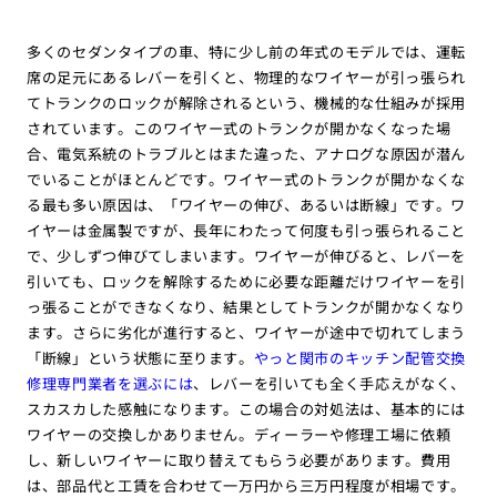
多くのセダンタイプの車、特に少し前の年式のモデルでは、運転
席の足元にあるレバーを引くと、物理的なワイヤーが引っ張られ
てトランクのロックが解除されるという、機械的な仕組みが採用
されています。このワイヤー式のトランクが開かなくなった場
合、電気系統のトラブルとはまた違った、アナログな原因が潜ん
でいることがほとんどです。ワイヤー式のトランクが開かなくな
る最も多い原因は、「ワイヤーの伸び、あるいは断線」です。ワ
イヤーは金属製ですが、長年にわたって何度も引っ張られること
で、少しずつ伸びてしまいます。ワイヤーが伸びると、レバーを
引いても、ロックを解除するために必要な距離だけワイヤーを引
っ張ることができなくなり、結果としてトランクが開かなくなり
ます。さらに劣化が進行すると、ワイヤーが途中で切れてしまう
「断線」という状態に至ります。
やっと関市のキッチン配管交換
修理専門業者を選ぶには
、レバーを引いても全く手応えがなく、
スカスカした感触になります。この場合の対処法は、基本的には
ワイヤーの交換しかありません。ディーラーや修理工場に依頼
し、新しいワイヤーに取り替えてもらう必要があります。費用
は、部品代と工賃を合わせて一万円から三万円程度が相場です。