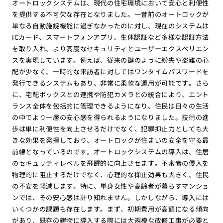
オートロックシステムは、現代の住宅環境において安心と利便性
を提供する不可欠な存在となりました。一昔前のオートロックが
単なる自動施錠機能に過ぎなかったのに対し、現在のシステムは
ICカード、スマートフォンアプリ、生体認証など多様な認証方法
を取り入れ、より高度なセキュリティとユーザーエクスペリエン
スを実現しています。例えば、従来の鍵のように紛失や盗難の心
配が少なく、一時的な来訪者に対してはワンタイムパスワードを
発行できるシステムもあり、非常に柔軟な運用が可能です。さら
に、宅配ボックスとの連携や防犯カメラとの統合により、エント
ランス全体を包括的に管理できるようになり、住民は日々の生活
の中でより一層の安心感を得られるようになりました。技術の進
歩は単に利便性を向上させるだけでなく、犯罪抑止力としても大
きな効果を発揮しており、オートロックが住まいの安全を守る最
前線となっているのです。オートロックシステムの導入は、住居
のセキュリティレベルを飛躍的に向上させます。不審者の侵入を
物理的に阻止するだけでなく、心理的な抑止効果も大きく、住民
の不安を軽減します。特に、単身女性や高齢者が暮らすマンショ
ンでは、その安心感は計り知れません。しかしながら、導入には
いくつかの課題も存在します。まず、初期費用が高額になる傾向
があり、既存の建物に導入する際には大規模な改修工事が必要と