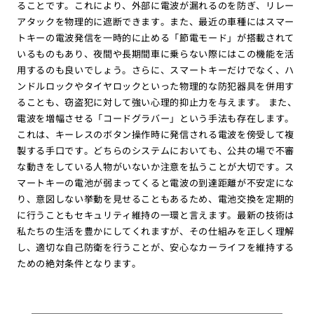
ることです。これにより、外部に電波が漏れるのを防ぎ、リレー
アタックを物理的に遮断できます。また、最近の車種にはスマー
トキーの電波発信を一時的に止める「節電モード」が搭載されて
いるものもあり、夜間や長期間車に乗らない際にはこの機能を活
用するのも良いでしょう。さらに、スマートキーだけでなく、ハ
ンドルロックやタイヤロックといった物理的な防犯器具を併用す
ることも、窃盗犯に対して強い心理的抑止力を与えます。 また、
電波を増幅させる「コードグラバー」という手法も存在します。
これは、キーレスのボタン操作時に発信される電波を傍受して複
製する手口です。どちらのシステムにおいても、公共の場で不審
な動きをしている人物がいないか注意を払うことが大切です。ス
マートキーの電池が弱まってくると電波の到達距離が不安定にな
り、意図しない挙動を見せることもあるため、電池交換を定期的
に行うこともセキュリティ維持の一環と言えます。最新の技術は
私たちの生活を豊かにしてくれますが、その仕組みを正しく理解
し、適切な自己防衛を行うことが、安心なカーライフを維持する
ための絶対条件となります。