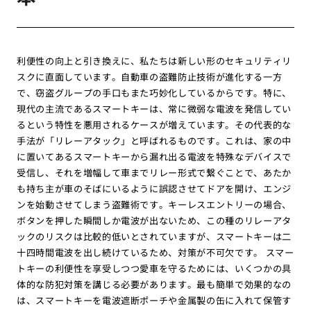
利便性の向上と引き換えに、私たちは新しい形のセキュリティリ
スクに直面しています。自動車の盗難防止技術が進化する一方
で、窃盗グループの手口もまた巧妙化しているからです。特に、
現代の主流であるスマートキーは、常に微弱な電波を発信してい
るという特性を悪用されるケースが増えています。その代表的な
手法が「リレーアタック」と呼ばれるものです。これは、家の中
に置いてあるスマートキーから漏れ出る電波を特殊なデバイスで
受信し、それを増幅して車までリレー形式で繋ぐことで、あたか
も持ち主が車のそばにいるように誤認させてドアを開け、エンジ
ンを始動させてしまう盗難術です。キーレスエントリーの場合、
ボタンを押した瞬間しか電波が出ないため、この種のリレーアタ
ックのリスクは比較的低いとされていますが、スマートキーは二
十四時間電波を出し続けているため、対策が不可欠です。 スマー
トキーの利便性を享受しつつ愛車を守るためには、いくつかの具
体的な防犯対策を講じる必要があります。最も簡単で効果的なの
は、スマートキーを電波遮断ポーチや金属製の缶に入れて保管す