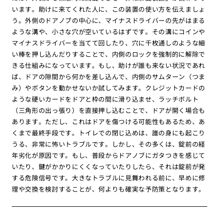
います。助けに来てくれた人に、この装置の使い方を伝えましょ
う。外側のドアノブの中心に、マイナスドライバーの先がはまる
ような溝や、小さな穴が空いているはずです。その溝にコインや
マイナスドライバーを当てて回したり、穴に千枚通しのような細
い棒を押し込んだりすることで、内側のロックを強制的に解除で
きる仕組みになっています。もし、助けが誰も来ない状況であれ
ば、ドアの隙間から何かを差し込んで、内側のサムターン（つま
み）やボタンを動かせないか試してみます。クレジットカードの
ような硬いカードをドアと枠の間に滑り込ませ、ラッチボルト
（三角形の出っ張り）を直接押し込むことで、ドアが開く場合も
あります。ただし、これはドアを傷つける可能性もあるため、あ
くまで最終手段です。トイレでの閉じ込めは、誰の身にも起こり
うる、非常に怖いトラブルです。しかし、その多くは、錠前の経
年劣化が原因です。もし、普段からドアノブにガタつきを感じて
いたり、鍵がかかりにくくなっていたりしたら、それは錠前が発
する危険信号です。大きなトラブルに見舞われる前に、早めに修
理や交換を検討することが、何よりも確実な予防策となります。