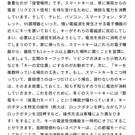
重要なのが「保管場所」です。スマートキーは、常に車両からの
電波（リクエスト信号）を待ち受けるために、微弱な電力を消費
しています。そして、テレビ、パソコン、スマートフォン、タブ
レット、IH調理器といった、強い電磁波を発生させる電子機器の
近くにキーを置いておくと、キーがそれらの電磁波に反応してし
まい、必要以上に通信を試みようとして、電池を余計に消耗させ
てしまうのです。家に帰ったら、スマートキーはこれらの電子機
器から、最低でも1メートル以上離れた場所に置くことを習慣に
しましょう。玄関のキーフックや、リビングの決まった小物入れ
などを「キーの定位置」にするのがお勧めです。次に、「キーを
複数持っている場合の工夫」です。もし、スマートキーを二つ持
っていて、普段使うのは一つだけという場合、使わない方のキー
は、そのまま放置しておくと、知らず知らずのうちに電池が消耗
していきます。これを防ぐために、多くのスマートキーには「節
電モード（省電力モード）」という機能が備わっています。キー
のボタンを特定の操作（例えば、ロックボタンを押しながらアン
ロックボタンを2回押すなど。操作方法は車種により異なりま
す）をすることで、キーの電波受信機能を一時的にオフにするこ
とができます。長期間使わないスペアキーは、この節電モードに
しておくことで、電池の消耗を最小限に抑えることができます。