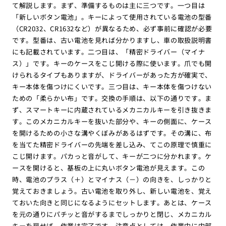
て解説します。まず、準備するものは主に三つです。一つ目は
「新しいボタン電池」。キーによって使用されている電池の型番
（CR2032、CR1632など）が異なるため、必ず事前に確認が必要
です。型番は、古い電池を見れば分かりますし、車の取扱説明書
にも記載されています。二つ目は、「精密ドライバー（マイナ
ス）」です。キーのケースをこじ開ける際に使います。爪でも開
けられるタイプもありますが、ドライバーがあった方が確実で、
キー本体を傷つけにくいです。三つ目は、キー本体を傷つけない
ための「柔らかい布」です。交換の手順は、以下の通りです。ま
ず、スマートキーに内蔵されているメカニカルキーを引き抜きま
す。このメカニカルキーを抜いた部分や、キーの側面に、ケース
を開けるための小さな溝やくぼみがあるはずです。その溝に、布
を当てた精密ドライバーの先端を差し込み、てこの原理で慎重に
こじ開けます。パカっと音がして、キーが二つに分かれます。ケ
ースを開けると、基板の上に丸いボタン電池が見えます。この
時、電池のプラス（＋）とマイナス（－）の向きを、しっかりと
覚えておきましょう。古い電池を取り外し、新しい電池を、覚え
ておいた向きと同じになるようにセットします。あとは、ケース
を元の通りにパチッと音がするまでしっかりと閉じ、メカニカル
キーを戻せば、作業は完了です。注意点としては、作業中に内部