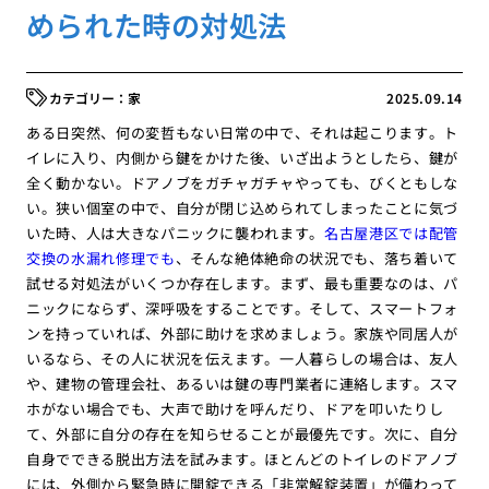
められた時の対処法
家
2025.09.14
ある日突然、何の変哲もない日常の中で、それは起こります。ト
イレに入り、内側から鍵をかけた後、いざ出ようとしたら、鍵が
全く動かない。ドアノブをガチャガチャやっても、びくともしな
い。狭い個室の中で、自分が閉じ込められてしまったことに気づ
いた時、人は大きなパニックに襲われます。
名古屋港区では配管
交換の水漏れ修理でも
、そんな絶体絶命の状況でも、落ち着いて
試せる対処法がいくつか存在します。まず、最も重要なのは、パ
ニックにならず、深呼吸をすることです。そして、スマートフォ
ンを持っていれば、外部に助けを求めましょう。家族や同居人が
いるなら、その人に状況を伝えます。一人暮らしの場合は、友人
や、建物の管理会社、あるいは鍵の専門業者に連絡します。スマ
ホがない場合でも、大声で助けを呼んだり、ドアを叩いたりし
て、外部に自分の存在を知らせることが最優先です。次に、自分
自身でできる脱出方法を試みます。ほとんどのトイレのドアノブ
には、外側から緊急時に開錠できる「非常解錠装置」が備わって