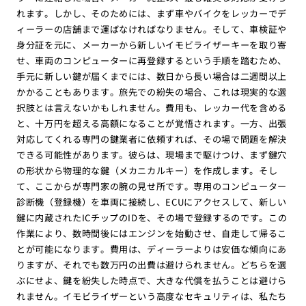
れます。しかし、そのためには、まず車やバイクをレッカーでデ
ィーラーの店舗まで運ばなければなりません。そして、車検証や
身分証を元に、メーカーから新しいイモビライザーキーを取り寄
せ、車両のコンピューターに再登録するという手順を踏むため、
手元に新しい鍵が届くまでには、数日から長い場合は二週間以上
かかることもあります。旅先での紛失の場合、これは現実的な選
択肢とは言えないかもしれません。費用も、レッカー代を含める
と、十万円を超える高額になることが覚悟されます。一方、出張
対応してくれる専門の鍵業者に依頼すれば、その場で問題を解決
できる可能性があります。彼らは、現場まで駆けつけ、まず鍵穴
の形状から物理的な鍵（メカニカルキー）を作成します。そし
て、ここからが専門家の腕の見せ所です。専用のコンピューター
診断機（登録機）を車両に接続し、ECUにアクセスして、新しい
鍵に内蔵されたICチップのIDを、その場で登録するのです。この
作業により、数時間後にはエンジンを始動させ、自走して帰るこ
とが可能になります。費用は、ディーラーよりは安価な傾向にあ
りますが、それでも数万円の出費は避けられません。どちらを選
ぶにせよ、鍵を紛失した時点で、大きな代償を払うことは避けら
れません。イモビライザーという高度なセキュリティは、私たち