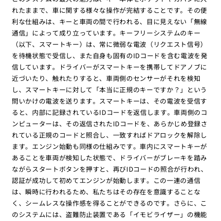
れたままで、車に関する様々な操作が完結することです。その便
利な仕組みは、キーと車両の間で行われる、目に見えない「無線
通信」によって成り立っています。キーフリーシステムのキー
（以下、スマートキー）は、常に微弱な電波（リクエスト信号）
を待機状態で受信し、また自身も固有のIDコードを含む電波を発
信しています。ドライバーがスマートキーを携帯してドアノブに
近づいたり、触れたりすると、車両側のセンサーがそれを検知
し、スマートキーに対して「本当に正規のキーですか？」という
問いかけの電波を送ります。スマートキーは、その電波を受信す
ると、内部に記録されているIDコードを返信します。車両側のコ
ンピューターは、その返信されたIDコードを、あらかじめ登録さ
れている正規のコードと照合し、一致すればドアロックを解除し
ます。エンジン始動も同様の仕組みです。車内にスマートキーが
あることを車両が検知した状態で、ドライバーがブレーキを踏み
ながらスタートボタンを押すと、再びIDコードの照合が行われ、
認証が成功して初めてエンジンが始動します。この一連の通信
は、瞬時に行われるため、私たちはその存在を意識することな
く、シームレスな操作感を得ることができるのです。さらに、こ
のシステムには、盗難防止装置である「イモビライザー」の機能