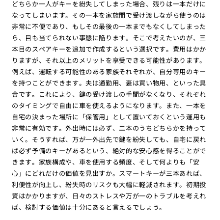
どちらか一人がキーを紛失してしまった場合、残りは一本だけに
なってしまいます。その一本を家族間で受け渡しながら使うのは
非常に不便であり、もしその最後の一本までもなくしてしまった
ら、目も当てられない事態に陥ります。そこで考えたいのが、三
本目のスペアキーを追加で作成するという選択です。費用はかか
りますが、それ以上のメリットを享受できる可能性があります。
例えば、運転する可能性のある家族それぞれが、自分専用のキー
を持つことができます。夫は通勤用、妻は買い物用、といった具
合です。これにより、鍵の受け渡しの手間がなくなり、それぞれ
のタイミングで自由に車を使えるようになります。また、一本を
自宅の決まった場所に「保管用」として置いておくという運用も
非常に有効です。外出時には必ず、二本のうちどちらかを持って
いく。そうすれば、万が一外出先で鍵を紛失しても、自宅に戻れ
ば必ず予備のキーがあるという、絶対的な安心感を得ることがで
きます。家族構成や、車を使用する頻度、そして何よりも「安
心」にどれだけの価値を見出すか。スマートキーが三本あれば、
利便性が向上し、紛失時のリスクも大幅に軽減されます。初期投
資はかかりますが、日々のストレスや万が一のトラブルを考えれ
ば、検討する価値は十分にあると言えるでしょう。