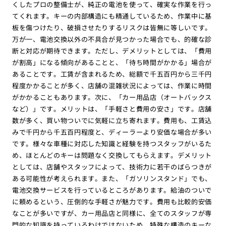
くしたプロの整備士が、純正の電池を使って、確実な作業を行っ
てくれます。キーの内部構造にも精通しているため、作業中に基
板を傷つけたり、破損させたりするリスクは皆無に等しいです。
万が一、電池交換以外の不具合が見つかった場合でも、的確な診
断と対応が期待できます。ただし、デメリットとしては、「費用
が割高」になる傾向があることと、「待ち時間がかかる」場合が
あることです。工賃が含まれるため、総額で千五百円から三千円
程度かかることが多く、店舗の混雑状況によっては、作業に時間
がかかることもあります。次に、「カー用品店（オートバックス
など）」です。メリットは、「手軽さと費用の安さ」です。店舗
数が多く、買い物ついでに気軽に立ち寄れます。費用も、工賃込
みで千円から千五百円程度と、ディーラーより安価な場合が多い
です。様々な車種に対応した知識と経験を持つスタッフがいるた
め、ほとんどのキーは問題なく交換してもらえます。デメリット
としては、店舗やスタッフによって、技術力に若干のばらつきが
ある可能性が考えられます。また、「ガソリンスタンド」でも、
電池交換サービスを行っているところがあります。給油のついで
に頼めるという、圧倒的な手軽さが魅力です。費用も比較的安価
なことが多いですが、カー用品店と同様に、全てのスタッフが専
門的な知識を持っているわけではないため、特殊な構造のキーな