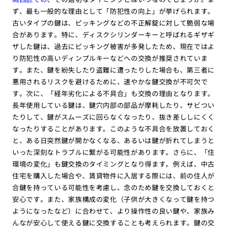
ず、最も一般的な理由として「防犯性の向上」が挙げられます。
古いタイプの鍵は、ピッキングなどの不正解錠に対して脆弱な場
合があります。特に、ディスクシリンダーキーと呼ばれるギザギ
ザした鍵は、過去にピッキング被害が多発したため、現在ではよ
り防犯性の高いディンプルキーなどへの交換が推奨されていま
す。また、鍵を紛失したり盗難に遭ったりした場合も、第三者に
悪用されるリスクを避けるために、速やかな鍵交換が不可欠で
す。次に、「経年劣化による不具合」も交換の理由となります。
長年使用している鍵は、鍵穴内部の部品が摩耗したり、サビつい
たりして、鍵がスムーズに回らなくなったり、抜き差ししにくく
なったりすることがあります。このような不具合を放置しておく
と、ある日突然鍵が開かなくなる、あるいは鍵が折れてしまうと
いった深刻なトラブルに繋がる可能性があります。さらに、「住
環境の変化」も鍵交換のタイミングとなり得ます。例えば、中古
住宅を購入した場合や、賃貸物件に入居する際には、前の住人が
合鍵を持っている可能性を考慮し、念のため鍵を交換しておくと
安心です。また、家族構成の変化（子供が大きくなって鍵を持つ
ようになったなど）に合わせて、より操作性の良い鍵や、家族み
んなが安心して使える鍵に交換することも考えられます。鍵の交